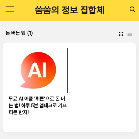
본문 바로가기
쑴쑴의 정보 집합체
돈 버는 앱
(1)
무료 AI 어플 ‘뤼튼’으로 돈 버
는 법! 하루 5분 앱테크로 기프
티콘 받자!