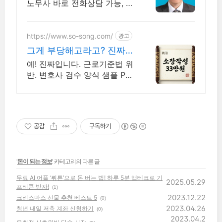
노무사 바로 전화상담 가능, 24
시간 대기 중.
https://www.so-song.com/
광고
그게 부당해고라고? 진짜?
증거신청 11만 소장 33만
예! 진짜입니다. 근로기준법 위
반. 변호사 검수 양식 샘플 PDF
무료. 접수와 진행 방법도 함께
안내해 드립니다. 본인 소송으
로 진행하실 수 있습니다
공감
구독하기
'
돈이 되는 정보
' 카테고리의 다른 글
무료 AI 어플 ‘뤼튼’으로 돈 버는 법! 하루 5분 앱테크로 기
2025.05.29
프티콘 받자!
(1)
2023.12.22
크리스마스 선물 추천 베스트 5
(0)
2023.04.26
청년 내일 저축 계좌 신청하기
(0)
2023.04.2