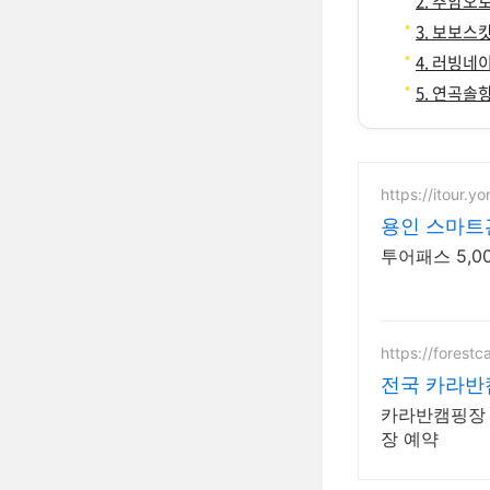
2. 추암오
3. 보보스
4. 러빙네
5. 연곡솔
https://itour.yo
용인 스마트
투어패스 5,0
https://fores
전국 카라반
카라반캠핑장 
장 예약