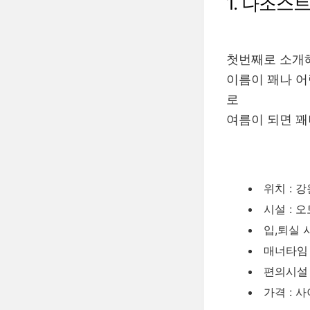
1. 나조스
첫번째로 소개
이름이 꽤나 어
로
여름이 되면 
위치 : 
시설 : 
입,퇴실 시
매너타임 :
편의시설 
가격 : 사