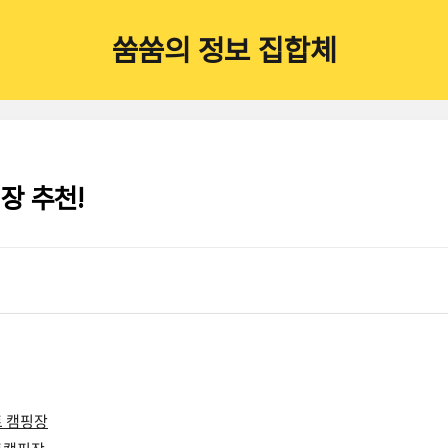
쑴쑴의 정보 집합체
장 추천!
트 캠핑장