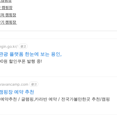
토캠핑장
캇 캠핑장
이처 캠핑장
향기 캠핑장
ngin.go.kr/
광고
관광 플랫폼 한눈에 보는 용인,
00원 할인쿠폰 발행 중!
tcaravancamp.com
광고
캠핑장 예약 추천
예약추천 / 글램핑,카라반 예약 / 전국가볼만한곳 추천/캠핑